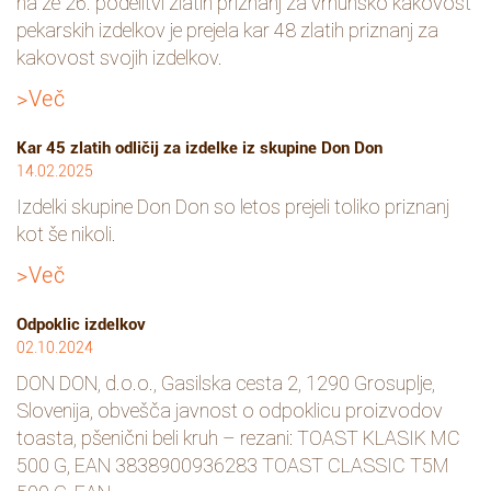
na že 26. podelitvi zlatih priznanj za vrhunsko kakovost
pekarskih izdelkov je prejela kar 48 zlatih priznanj za
kakovost svojih izdelkov.
>Več
Kar 45 zlatih odličij za izdelke iz skupine Don Don
14.02.2025
Izdelki skupine Don Don so letos prejeli toliko priznanj
kot še nikoli.
>Več
Odpoklic izdelkov
02.10.2024
DON DON, d.o.o., Gasilska cesta 2, 1290 Grosuplje,
Slovenija, obvešča javnost o odpoklicu proizvodov
toasta, pšenični beli kruh – rezani: TOAST KLASIK MC
500 G, EAN 3838900936283 TOAST CLASSIC T5M