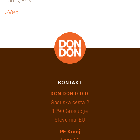
500 G, EAN ...
>Več
KONTAKT
DON DON D.O.O.
Gasilska cesta 2
1290 Grosuplje
Slovenija, EU
PE Kranj