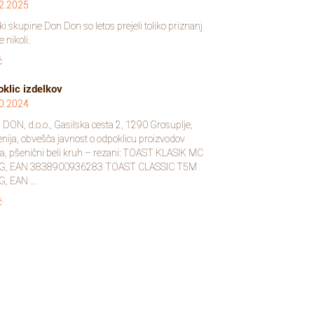
2.2025
ki skupine Don Don so letos prejeli toliko priznanj
e nikoli.
č
klic izdelkov
0.2024
DON, d.o.o., Gasilska cesta 2, 1290 Grosuplje,
enija, obvešča javnost o odpoklicu proizvodov
ta, pšenični beli kruh – rezani: TOAST KLASIK MC
 G, EAN 3838900936283 TOAST CLASSIC T5M
, EAN ...
č