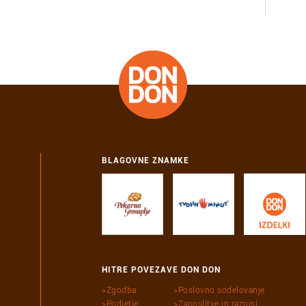
BLAGOVNE ZNAMKE
HITRE POVEZAVE DON DON
Zgodba
Poslovno sodelovanje
Podjetje
Zaposlitve in razpisi