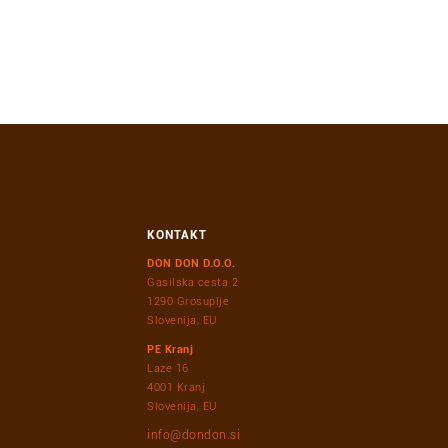
KONTAKT
DON DON D.O.O.
Gasilska cesta 2
1290 Grosuplje
Slovenija, EU
PE Kranj
Laze 16
4001 Kranj
Slovenija, EU
info@dondon.si