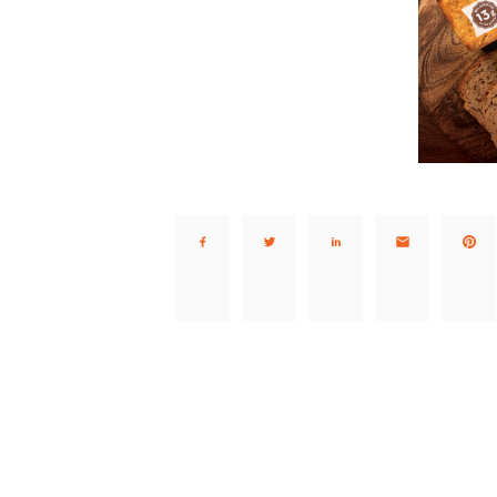
Deli…