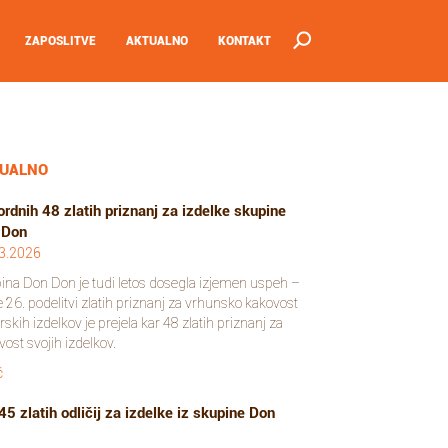
ZAPOSLITVE
AKTUALNO
KONTAKT
UALNO
rdnih 48 zlatih priznanj za izdelke skupine
 Don
3.2026
ina Don Don je tudi letos dosegla izjemen uspeh –
e 26. podelitvi zlatih priznanj za vrhunsko kakovost
skih izdelkov je prejela kar 48 zlatih priznanj za
ost svojih izdelkov.
č
45 zlatih odličij za izdelke iz skupine Don