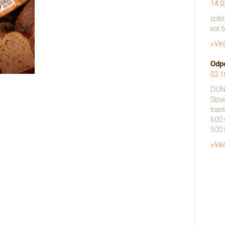
14.0
Izdel
kot š
>Ve
Odpo
02.1
DON 
Slov
toas
500
500 G
>Ve