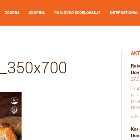
ZGODBA
SKUPINA
POSLOVNO SODELOVANJE
INTERNATIONAL
AKT
i_350x700
Reko
Don
27.0
Skup
na ž
pekar
kakov
>Ve
Kar 
Don