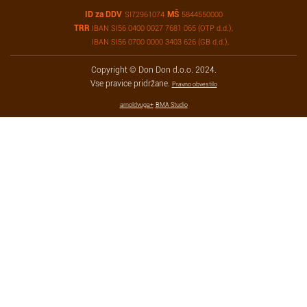
ID za DDV
MŠ
SI72961074
5844550000
TRR
IBAN SI56 0400 0027 7681 065 (OTP d.d.),
IBAN SI56 0700 0000 3403 626 (GB d.d.),
Copyright © Don Don d.o.o. 2024.
Vse pravice pridržane.
Pravno obvestilo
arnoldvuga+
BMA Studio