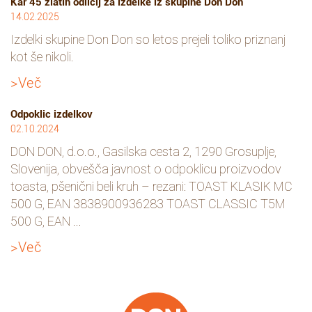
Kar 45 zlatih odličij za izdelke iz skupine Don Don
14.02.2025
Izdelki skupine Don Don so letos prejeli toliko priznanj
kot še nikoli.
>Več
Odpoklic izdelkov
02.10.2024
DON DON, d.o.o., Gasilska cesta 2, 1290 Grosuplje,
Slovenija, obvešča javnost o odpoklicu proizvodov
toasta, pšenični beli kruh – rezani: TOAST KLASIK MC
500 G, EAN 3838900936283 TOAST CLASSIC T5M
500 G, EAN ...
>Več