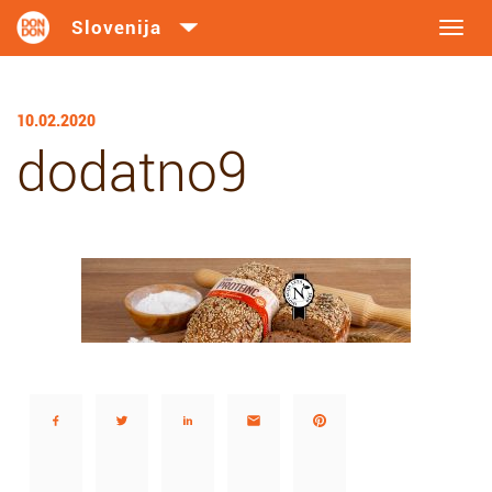
Toggl
navig
10.02.2020
dodatno9
Deli…