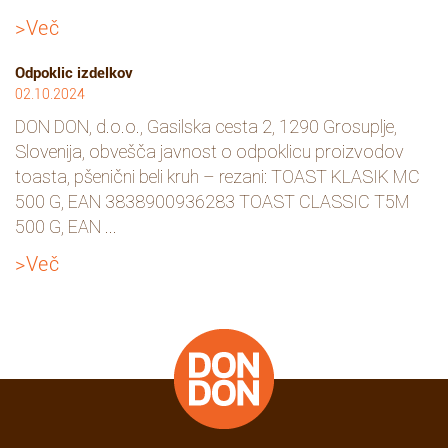
>Več
Odpoklic izdelkov
02.10.2024
DON DON, d.o.o., Gasilska cesta 2, 1290 Grosuplje,
Slovenija, obvešča javnost o odpoklicu proizvodov
toasta, pšenični beli kruh – rezani: TOAST KLASIK MC
500 G, EAN 3838900936283 TOAST CLASSIC T5M
500 G, EAN ...
>Več