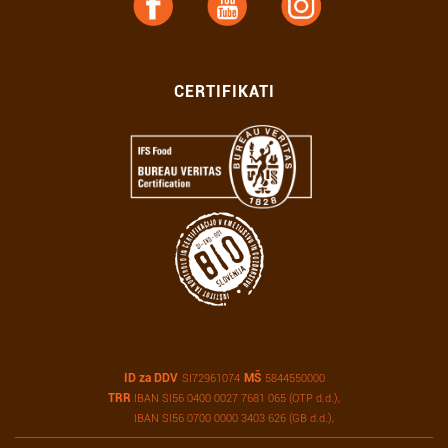
CERTIFIKATI
ID za DDV
MŠ
SI72961074
5844550000
TRR
IBAN SI56 0400 0027 7681 065 (OTP d.d.),
IBAN SI56 0700 0000 3403 626 (GB d.d.),