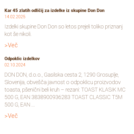
Kar 45 zlatih odličij za izdelke iz skupine Don Don
14.02.2025
Izdelki skupine Don Don so letos prejeli toliko priznanj
kot še nikoli.
>Več
Odpoklic izdelkov
02.10.2024
DON DON, d.o.o., Gasilska cesta 2, 1290 Grosuplje,
Slovenija, obvešča javnost o odpoklicu proizvodov
toasta, pšenični beli kruh – rezani: TOAST KLASIK MC
500 G, EAN 3838900936283 TOAST CLASSIC T5M
500 G, EAN ...
>Več