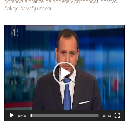
potenciala branže, pa podjetje v prihodnosti gotovo
čakajo še večji uspehi.
Predvajalnik
videa
00:00
02:13