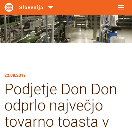
Toggl
navig
22.09.2017
Podjetje Don Don
odprlo največjo
tovarno toasta v