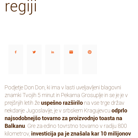
regiji
Deli…
Podjetje Don Don, ki ima v lasti uveljavljeni blagovni
znamki Tvojih 5 minut in Pekarna Grosuplje in se je je v
prejšnjih letih že
uspešno razširilo
na vse trge držav
nekdanje Jugoslavije, je v srbskem Kragujevcu
odprlo
najsodobnejšo tovarno za proizvodnjo toasta na
Balkanu
. Gre za edino tovrstno tovarno v radiju 800
kilometrov,
investicija pa je znašala kar 10 milijonov