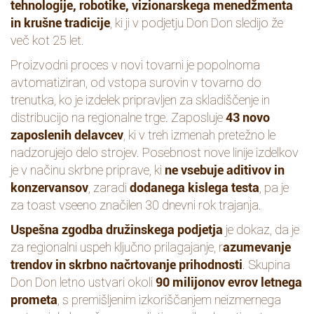
tehnologije, robotike, vizionarskega menedžmenta
in krušne tradicije
, ki ji v podjetju Don Don sledijo že
več kot 25 let.
Proizvodni proces v novi tovarni je popolnoma
avtomatiziran, od vstopa surovin v tovarno do
trenutka, ko je izdelek pripravljen za skladiščenje in
distribucijo na regionalne trge. Zaposluje
43 novo
zaposlenih delavcev
, ki v treh izmenah pretežno le
nadzorujejo delo strojev. Posebnost nove linije izdelkov
je v načinu skrbne priprave, ki
ne vsebuje aditivov in
konzervansov
, zaradi
dodanega kislega testa
, pa je
za toast vseeno značilen 30 dnevni rok trajanja.
Uspešna zgodba družinskega podjetja
je dokaz, da je
za regionalni uspeh ključno prilagajanje, r
azumevanje
trendov in skrbno načrtovanje prihodnosti
. Skupina
Don Don letno ustvari okoli
90 milijonov evrov letnega
prometa
, s premišljenim izkoriščanjem neizmernega