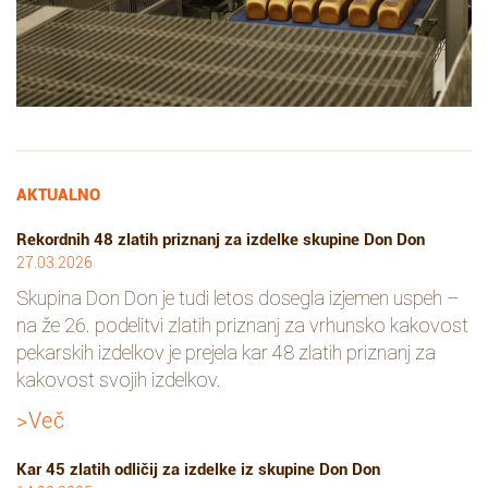
AKTUALNO
Rekordnih 48 zlatih priznanj za izdelke skupine Don Don
27.03.2026
Skupina Don Don je tudi letos dosegla izjemen uspeh –
na že 26. podelitvi zlatih priznanj za vrhunsko kakovost
pekarskih izdelkov je prejela kar 48 zlatih priznanj za
kakovost svojih izdelkov.
>Več
Kar 45 zlatih odličij za izdelke iz skupine Don Don