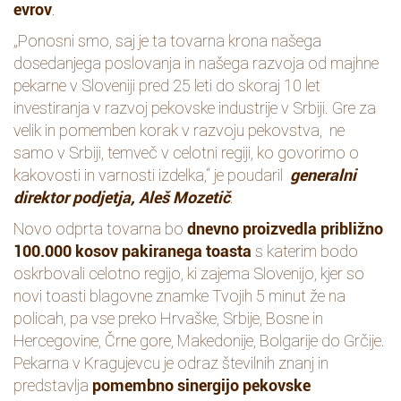
evrov
.
„Ponosni smo, saj je ta tovarna krona našega
dosedanjega poslovanja in našega razvoja od majhne
pekarne v Sloveniji pred 25 leti do skoraj 10 let
investiranja v razvoj pekovske industrije v Srbiji. Gre za
velik in pomemben korak v razvoju pekovstva, ne
samo v Srbiji, temveč v celotni regiji, ko govorimo o
kakovosti in varnosti izdelka,“ je poudaril
generalni
direktor podjetja, Aleš Mozetič
.
Novo odprta tovarna bo
dnevno proizvedla približno
100.000 kosov pakiranega toasta
s katerim bodo
oskrbovali celotno regijo, ki zajema Slovenijo, kjer so
novi toasti blagovne znamke Tvojih 5 minut že na
policah, pa vse preko Hrvaške, Srbije, Bosne in
Hercegovine, Črne gore, Makedonije, Bolgarije do Grčije.
Pekarna v Kragujevcu je odraz številnih znanj in
predstavlja
pomembno sinergijo pekovske