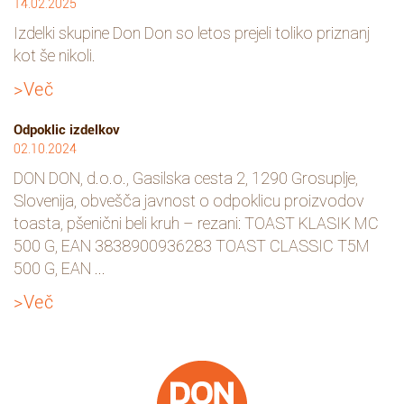
14.02.2025
Izdelki skupine Don Don so letos prejeli toliko priznanj
kot še nikoli.
>Več
Odpoklic izdelkov
02.10.2024
DON DON, d.o.o., Gasilska cesta 2, 1290 Grosuplje,
Slovenija, obvešča javnost o odpoklicu proizvodov
toasta, pšenični beli kruh – rezani: TOAST KLASIK MC
500 G, EAN 3838900936283 TOAST CLASSIC T5M
500 G, EAN ...
>Več