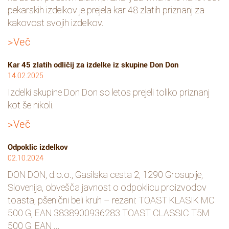
pekarskih izdelkov je prejela kar 48 zlatih priznanj za
kakovost svojih izdelkov.
>Več
Kar 45 zlatih odličij za izdelke iz skupine Don Don
14.02.2025
Izdelki skupine Don Don so letos prejeli toliko priznanj
kot še nikoli.
>Več
Odpoklic izdelkov
02.10.2024
DON DON, d.o.o., Gasilska cesta 2, 1290 Grosuplje,
Slovenija, obvešča javnost o odpoklicu proizvodov
toasta, pšenični beli kruh – rezani: TOAST KLASIK MC
500 G, EAN 3838900936283 TOAST CLASSIC T5M
500 G, EAN ...