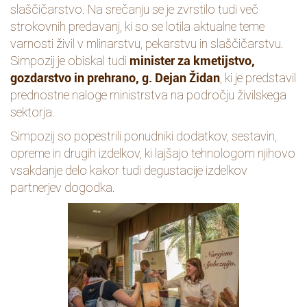
slaščičarstvo. Na srečanju se je zvrstilo tudi več
strokovnih predavanj, ki so se lotila aktualne teme
varnosti živil v mlinarstvu, pekarstvu in slaščičarstvu.
Simpozij je obiskal tudi
minister za kmetijstvo,
gozdarstvo in prehrano, g. Dejan Židan
, ki je predstavil
prednostne naloge ministrstva na področju živilskega
sektorja.
Simpozij so popestrili ponudniki dodatkov, sestavin,
opreme in drugih izdelkov, ki lajšajo tehnologom njihovo
vsakdanje delo kakor tudi degustacije izdelkov
partnerjev dogodka.