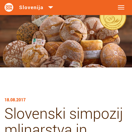
Toggl
navig
18.08.2017
Slovenski simpozij
mlinarstva in