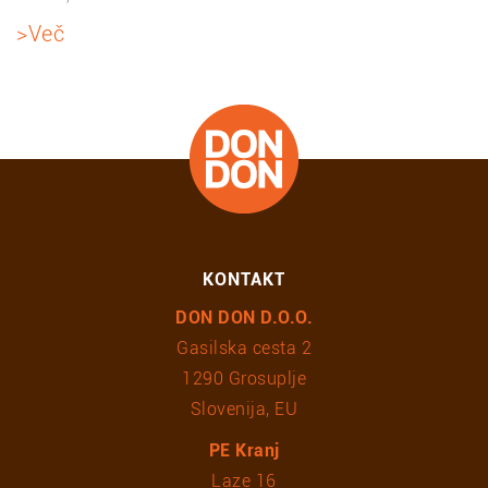
>Več
KONTAKT
DON DON D.O.O.
Gasilska cesta 2
1290 Grosuplje
Slovenija, EU
PE Kranj
Laze 16