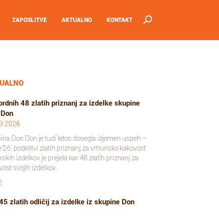
ZAPOSLITVE
AKTUALNO
KONTAKT
UALNO
rdnih 48 zlatih priznanj za izdelke skupine
 Don
3.2026
ina Don Don je tudi letos dosegla izjemen uspeh –
e 26. podelitvi zlatih priznanj za vrhunsko kakovost
skih izdelkov je prejela kar 48 zlatih priznanj za
ost svojih izdelkov.
č
45 zlatih odličij za izdelke iz skupine Don