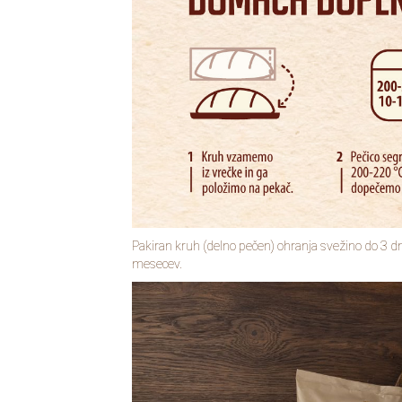
Pakiran kruh (delno pečen) ohranja svežino do 3 d
mesecev.