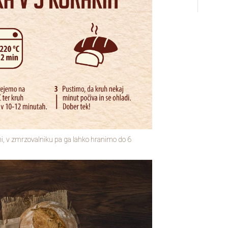
ni, v zmrzovalniku pa ga lahko hranimo do 6