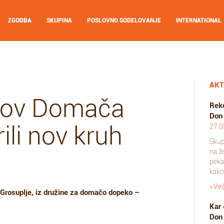
ZGODBA
SKUPINA
POSLOVNO SODELOVANJE
INTERNATIONAL
AKT
uhov Domača
Reko
Don
ili nov kruh
27.0
Skup
na ž
pekar
kakov
>Ve
 Grosuplje, iz družine za domačo dopeko –
Kar 
Don