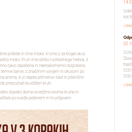
14.0
Izdel
kot š
>Ve
Odpo
02.1
DON 
čne polbele in črne moke, ki smo ji za bogat okus
Slov
sladno moko. Kruh ima obliko rustikalnega hlebca, z
toas
 temno rjavo zapečena in neenakomerno razpokana.
500
n temne barve, z značilnim vonjem in okusom po
500 G
bna aroma, ki jo dajeta ječmenov slad in pšenično
ste prepoznali ta odličen kruh.
>Ve
 s kratko dopeko doma osvežimo aroma kruha in
adišalo po sveže pečenem in hrustljavem