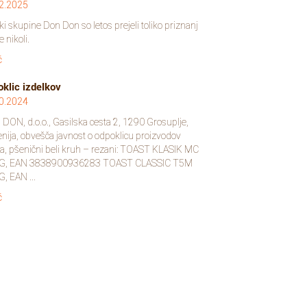
2.2025
ki skupine Don Don so letos prejeli toliko priznanj
e nikoli.
č
klic izdelkov
0.2024
DON, d.o.o., Gasilska cesta 2, 1290 Grosuplje,
enija, obvešča javnost o odpoklicu proizvodov
ta, pšenični beli kruh – rezani: TOAST KLASIK MC
 G, EAN 3838900936283 TOAST CLASSIC T5M
, EAN ...
č