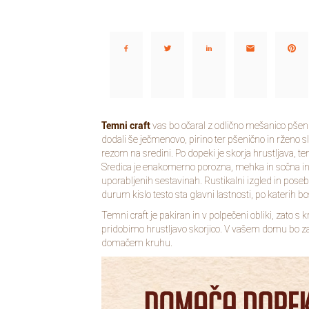
Deli…
Temni craft
vas bo očaral z odlično mešanico pšeni
dodali še ječmenovo, pirino ter pšenično in rženo 
rezom na sredini. Po dopeki je skorja hrustljava,
Sredica je enakomerno porozna, mehka in sočna i
uporabljenih sestavinah. Rustikalni izgled in pose
durum kislo testo sta glavni lastnosti, po katerih bo
Temni craft je pakiran in v polpečeni obliki, zato
pridobimo hrustljavo skorjico. V vašem domu bo z
domačem kruhu.